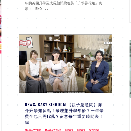
年的英國升學及成長顧問梁曉芙「升學界花姐」表
示：「BNO...
NEWS: BABY KINGDOM 【親子急急問】海
外升學知多點！最理想升學年齡？一年學
費全包只需12萬？留意每年重要時間表！
￼
MAGAZINE
,
MAGAZINE
,
NEWS
,
NEWS
,
VIDEO
,