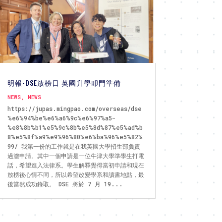
明報-DSE放榜日 英國升學叩門準備
NEWS
,
NEWS
https://jupas.mingpao.com/overseas/dse
%e6%94%be%e6%a6%9c%e6%97%a5-
%e8%8b%b1%e5%9c%8b%e5%8d%87%e5%ad%b
8%e5%8f%a9%e9%96%80%e6%ba%96%e5%82%
99/ 我第一份的工作就是在我英國大學招生部負責
過濾申請。其中一個申請是一位牛津大學準學生打電
話，希望進入法律系。學生解釋覺得當初申請和現在
放榜後心情不同，所以希望改變學系和讀書地點，最
後當然成功錄取。 DSE 將於 7 月 19...