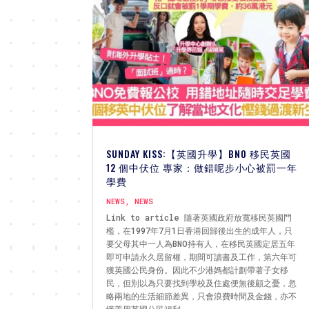
SUNDAY KISS:【英國升學】BNO 移民英國
12 個中伏位 專家：做錯呢步小心被罰一年
學費
NEWS
,
NEWS
Link to article 隨著英國政府放寬移民英國門
檻，在1997年7月1日香港回歸後出生的成年人，只
要父母其中一人為BNO持有人，在移民英國定居五年
即可申請永久居留權，期間可讀書及工作，第六年可
獲英國公民身份。因此不少港媽都計劃帶著子女移
民，但別以為只要找到學校及住處便無後顧之憂，忽
略兩地的生活細節差異，只會浪費時間及金錢，亦不