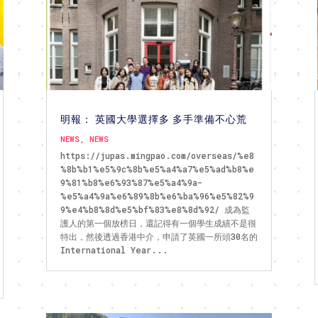
明報： 英國大學選擇多 多手準備不心荒
NEWS
,
NEWS
https://jupas.mingpao.com/overseas/%e8
%8b%b1%e5%9c%8b%e5%a4%a7%e5%ad%b8%e
9%81%b8%e6%93%87%e5%a4%9a-
%e5%a4%9a%e6%89%8b%e6%ba%96%e5%82%9
9%e4%b8%8d%e5%bf%83%e8%8d%92/ 成為監
護人的第一個放榜日，還記得有一個學生成績不是很
特出，然後透過香港中介，申請了英國一所頭30名的
International Year...