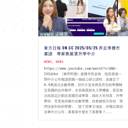
東方日報 ON.CC 2025/05/25 畀足學費冇
書讀 專家教嚴選升學中介
NEWS
,
NEWS
https://www.youtube.com/watch?v=QND-
lVIdiks 《東呼即應》接獲市民反映，指其透過一
間中介公司報讀英國一個線上碩士課程，並繳交了
8.9萬港元全數學費，但中介並未將其所交的學費轉
交英國的合作夥伴，令其兩度錯失入學機會，甚至無
法按原定計劃在英國完成學業，因此大失預算，升學
夢碎。究竟為何繳付全數學費，也會被校方告知「我
們沒收到你的學費」，除了與事主傾談，亦嘗試查詢
涉事中介公司，看看當中發生了甚麼事？...