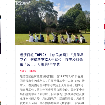
經濟日報 TOPICK: 【移民英國】「升學界
花姐」解構移英12大中伏位 獲英校取錄
後「反口」可被罰1年學費
NEWS
,
NEWS
隨著英國政府放寬移民門檻，在1997年7月1日香港
回歸後出生的成年人，只要父母其中一人為 BNO 持
有人，在英國定居5年即可申請永久居留權，期間可
讀書及工作，第六年可獲英國公民身份。因此不少港
媽都計劃帶著子女移民，但別以為只要找到學校及住
處便無後顧之憂，忽略兩地的生活細節差異，只會浪
費時間及金錢，亦不懂善用英國公民福利。 留英20